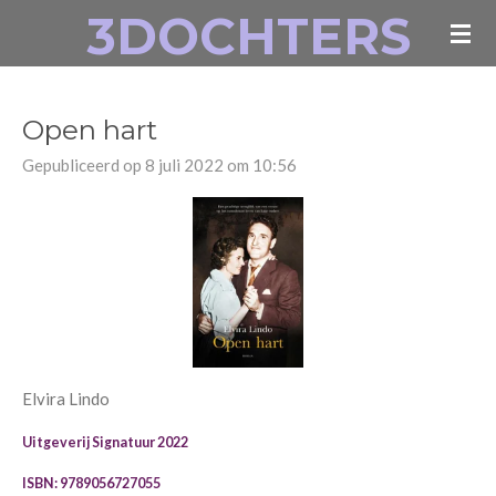
3DOCHTERS
Ga
direct
naar
de
Open hart
hoofdinhoud
Gepubliceerd op 8 juli 2022 om 10:56
Elvira Lindo
Uitgeverij Signatuur 2022
ISBN: 9789056727055