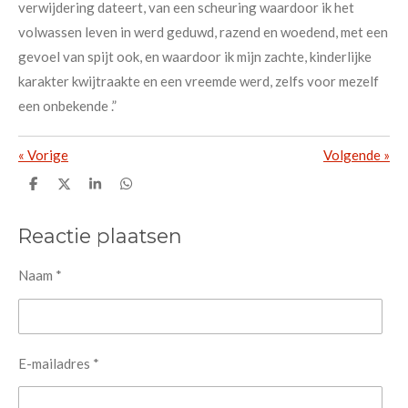
verwijdering dateert, van een scheuring waardoor ik het
volwassen leven in werd geduwd, razend en woedend, met een
gevoel van spijt ook, en waardoor ik mijn zachte, kinderlijke
karakter kwijtraakte en een vreemde werd, zelfs voor mezelf
een onbekende .”
«
Vorige
Volgende
»
D
D
S
D
e
e
h
e
l
e
a
l
e
l
r
e
Reactie plaatsen
n
e
n
Naam *
E-mailadres *