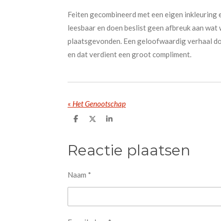
Feiten gecombineerd met een eigen inkleuring 
leesbaar en doen beslist geen afbreuk aan wat 
plaatsgevonden. Een geloofwaardig verhaal door
en dat verdient een groot compliment.
«
Het Genootschap
D
D
S
e
e
h
l
e
a
e
l
r
Reactie plaatsen
n
e
Naam *