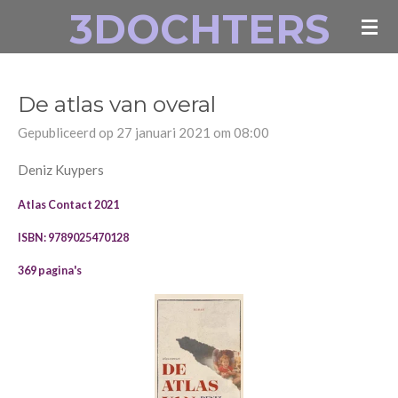
3DOCHTERS
Ga
direct
naar
de
De atlas van overal
hoofdinhoud
Gepubliceerd op 27 januari 2021 om 08:00
Deniz Kuypers
Atlas Contact 2021
ISBN: 9789025470128
369 pagina's