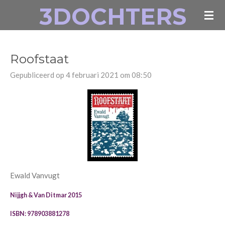
3DOCHTERS
Ga
direct
naar
de
Roofstaat
hoofdinhoud
Gepubliceerd op 4 februari 2021 om 08:50
Ewald Vanvugt
Nijjgh & Van Ditmar 2015
ISBN: 978903881278