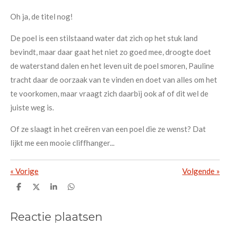
Oh ja, de titel nog!
De poel is een stilstaand water dat zich op het stuk land
bevindt, maar daar gaat het niet zo goed mee, droogte doet
de waterstand dalen en het leven uit de poel smoren, Pauline
tracht daar de oorzaak van te vinden en doet van alles om het
te voorkomen, maar vraagt zich daarbij ook af of dit wel de
juiste weg is.
Of ze slaagt in het creëren van een poel die ze wenst? Dat
lijkt me een mooie cliffhanger...
«
Vorige
Volgende
»
D
D
S
D
e
e
h
e
l
e
a
l
e
l
r
e
Reactie plaatsen
n
e
n