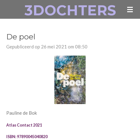
3DOCHTERS
Ga
direct
naar
de
De poel
hoofdinhoud
Gepubliceerd op 26 mei 2021 om 08:50
Pauline de Bok
Atlas Contact 2021
ISBN: 97890045040820