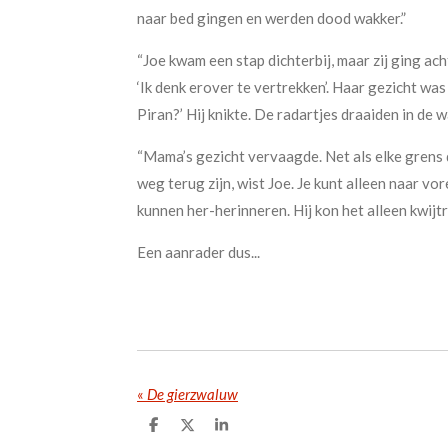
naar bed gingen en werden dood wakker.”
“Joe kwam een stap dichterbij, maar zij ging ach
‘Ik denk erover te vertrekken’. Haar gezicht was z
Piran?’ Hij knikte. De radartjes draaiden in de 
“Mama’s gezicht vervaagde. Net als elke grens d
weg terug zijn, wist Joe. Je kunt alleen naar vor
kunnen her-herinneren. Hij kon het alleen kwijtr
Een aanrader dus...
«
De gierzwaluw
D
D
S
e
e
h