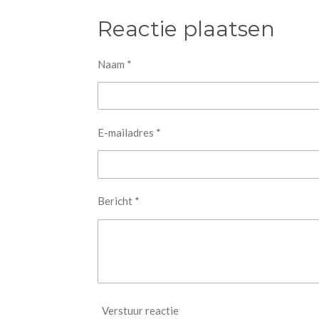
l
e
a
e
l
r
Reactie plaatsen
n
e
Naam *
E-mailadres *
Bericht *
Verstuur reactie