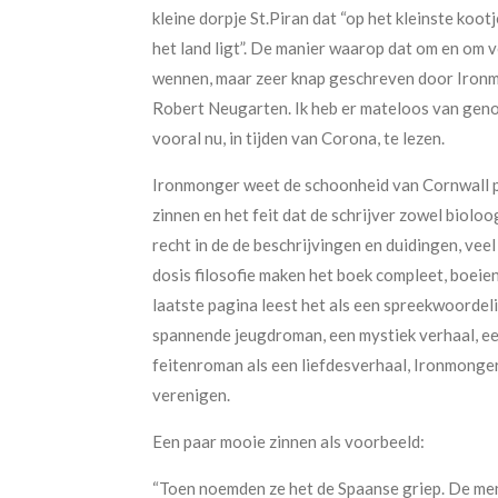
kleine dorpje St.Piran dat “op het kleinste kootj
het land ligt”. De manier waarop dat om en om v
wennen, maar zeer knap geschreven door Ironm
Robert Neugarten. Ik heb er mateloos van geno
vooral nu, in tijden van Corona, te lezen.
Ironmonger weet de schoonheid van Cornwall p
zinnen en het feit dat de schrijver zowel bioloog
recht in de de beschrijvingen en duidingen, veel
dosis filosofie maken het boek compleet, boeie
laatste pagina leest het als een spreekwoordelij
spannende jeugdroman, een mystiek verhaal, een 
feitenroman als een liefdesverhaal, Ironmonger 
verenigen.
Een paar mooie zinnen als voorbeeld:
“Toen noemden ze het de Spaanse griep. De men