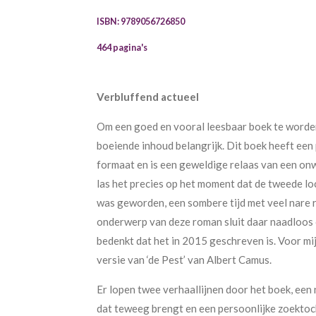
ISBN: 9789056726850
464 pagina's
Verbluffend actueel
Om een goed en vooral leesbaar boek te worden 
boeiende inhoud belangrijk. Dit boek heeft een
formaat en is een geweldige relaas van een onw
las het precies op het moment dat de tweede l
was geworden, een sombere tijd met veel nare 
onderwerp van deze roman sluit daar naadloos o
bedenkt dat het in 2015 geschreven is. Voor m
versie van ‘de Pest’ van Albert Camus.
Er lopen twee verhaallijnen door het boek, een
dat teweeg brengt en een persoonlijke zoektoc