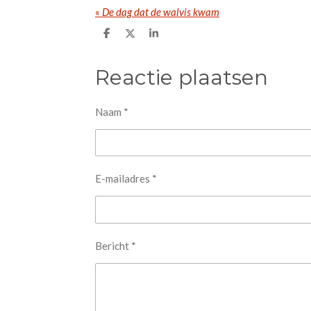
«
De dag dat de walvis kwam
D
D
S
e
e
h
l
e
a
e
l
r
Reactie plaatsen
n
e
Naam *
E-mailadres *
Bericht *