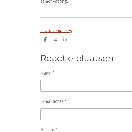
samenvatting.
«
De levende berg
D
D
S
e
e
h
l
e
a
e
l
r
Reactie plaatsen
n
e
Naam *
E-mailadres *
Bericht *