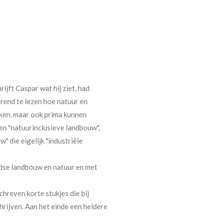
jft Caspar wat hij ziet, had
erend te lezen hoe natuur en
ken, maar ook prima kunnen
en "natuurinclusieve landbouw",
" die eigelijk "industriële
dse landbouw en natuur en met
reven korte stukjes die bij
rijven. Aan het einde een heldere