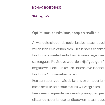
ISBN: 9789045040639
344 pagina's
Optimisme, pessimisme, hoop en realiteit
Al wandelend door de nederlandse natuur beschri
willen zien en niet kon zien. Het is soms deprim
landbouw in nederland elkaar kunnen tegenwer
samengaan. Positieve woorden zijn "geelgors" 
negatieve "Henk Bleker" en "intensieve landbouw
landbouw" zou moeten heten.
Een aanrader voor wie de kennis over nederlan
name de stikstofproblematiek wil vergroten.
Een samenhangende verzameling van goed gesch
elkaar de nederlandse landbouw en natuur besch