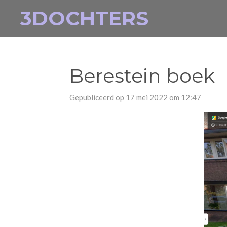
3DOCHTERS
Ga
direct
naar
de
hoofdinhoud
Berestein boek
Gepubliceerd op 17 mei 2022 om 12:47