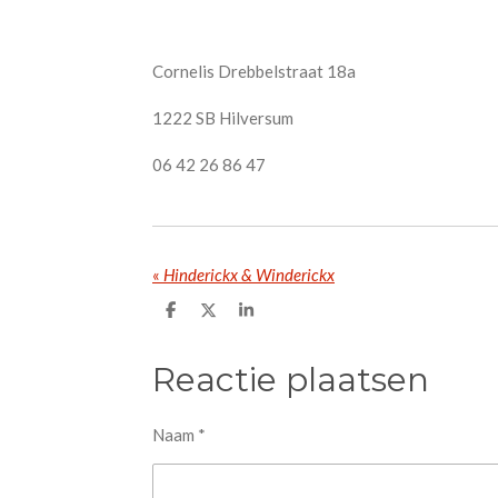
Cornelis Drebbelstraat 18a
1222 SB Hilversum
06 42 26 86 47
«
Hinderickx & Winderickx
D
D
S
e
e
h
l
e
a
e
l
r
Reactie plaatsen
n
e
Naam *