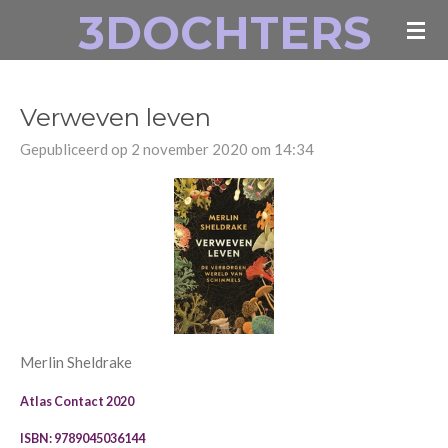
3DOCHTERS
Ga
direct
naar
de
Verweven leven
hoofdinhoud
Gepubliceerd op 2 november 2020 om 14:34
Merlin Sheldrake
Atlas Contact 2020
ISBN: 9789045036144