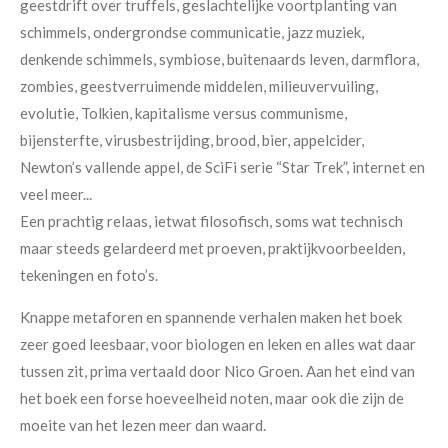
geestdrift over truffels, geslachtelijke voortplanting van
schimmels, ondergrondse communicatie, jazz muziek,
denkende schimmels, symbiose, buitenaards leven, darmflora,
zombies, geestverruimende middelen, milieuvervuiling,
evolutie, Tolkien, kapitalisme versus communisme,
bijensterfte, virusbestrijding, brood, bier, appelcider,
Newton’s vallende appel, de SciFi serie “Star Trek”, internet en
veel meer...
Een prachtig relaas, ietwat filosofisch, soms wat technisch
maar steeds gelardeerd met proeven, praktijkvoorbeelden,
tekeningen en foto’s.
Knappe metaforen en spannende verhalen maken het boek
zeer goed leesbaar, voor biologen en leken en alles wat daar
tussen zit, prima vertaald door Nico Groen. Aan het eind van
het boek een forse hoeveelheid noten, maar ook die zijn de
moeite van het lezen meer dan waard.