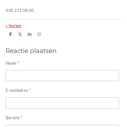
030 231 08 00
«
Vorige
D
D
S
D
e
e
h
e
l
e
a
l
e
l
r
e
Reactie plaatsen
n
e
n
Naam *
E-mailadres *
Bericht *